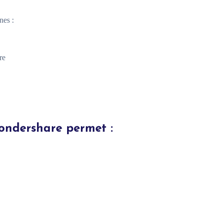
nes :
re
Wondershare permet :