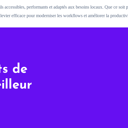
ls accessibles, performants et adaptés aux besoins locaux. Que ce soit p
 levier efficace pour moderniser les workflows et améliorer la productivi
ts de
illeur