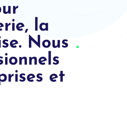
our
rie, la
ise. Nous
sionnels
rises et