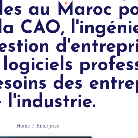
lles au Maroc p
la CAO, l'ingénie
estion d'entrepr
logiciels profes
soins des entrep
 l'industrie.
Home
Enterprise