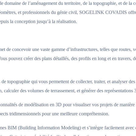
omaine de l’aménagement du territoire, de la topographie, et de la c
, géomètres, et professionnels du génie civil, SOGELINK COVADIS offr
epuis la conception jusqu’à la réalisation.
concevoir une vaste gamme d’infrastructures, telles que routes, voi
s pouvez créer des plans détaillés, des profils en long et en travers, d
ls de topographie qui vous permettent de collecter, traiter, et analyser 
 calculer des volumes de terrassement, et générer des représentations 3
ités de modélisation en 3D pour visualiser vos projets de manière r
spects tridimensionnels pour une meilleure compréhension.
rmes BIM (Building Information Modeling) et s’intègre facilement avec 