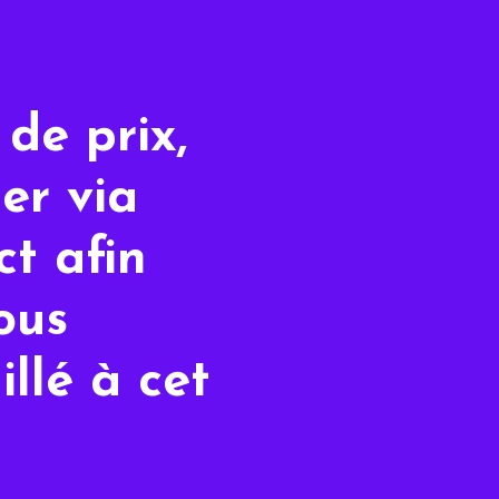
de prix,
er via
t afin
ous
illé à cet