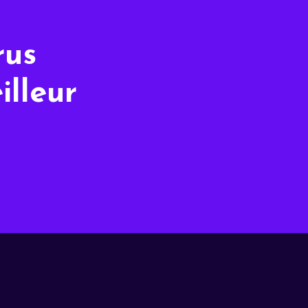
rus
illeur