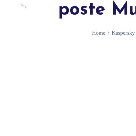
poste Mu
Home
Kaspersky 