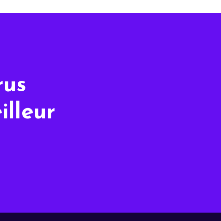
rus
illeur