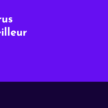
rus
illeur