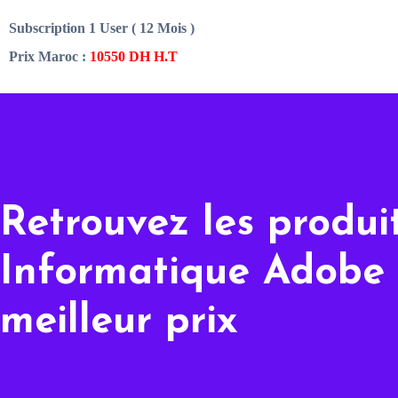
Subscription 1 User ( 12 Mois )
Prix Maroc :
10550 DH H.T
Retrouvez les produi
Informatique Adobe
meilleur prix