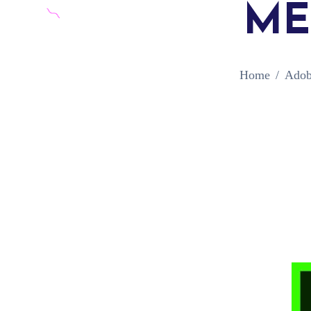
ME
Home
Adob