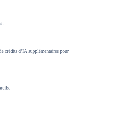
s :
 de crédits d’IA supplémentaires pour
reils.