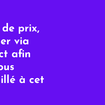
de prix,
er via
t afin
ous
illé à cet